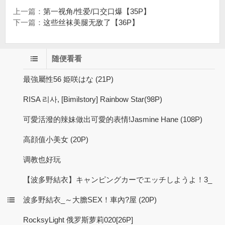
上一篇：
第一视角/性爱/口交口爆【35P】
下一篇：
这些丝袜美腿无敌了【36P】
随便看看
最強屬性56 姫咲はな (21P)
RISA 리사, [Bimilstory] Rainbow Star(98P)
可愛活潑的辣妹做出可愛的表情!Jasmine Hane (108P)
高顔值小美女 (20P)
调教也好玩
【波多野結衣】キャンピングカーでエッチしようよ！3_
波多野結衣_～大膽SEX！車內?屋 (20P)
RocksyLight 俄罗斯萝莉020[26P]