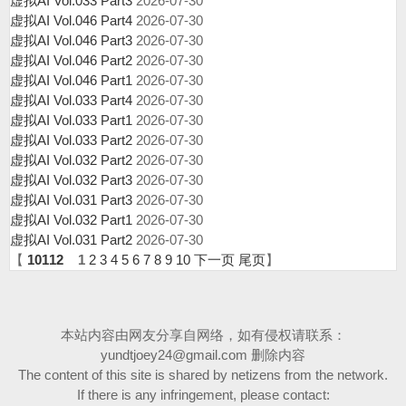
虚拟AI Vol.033 Part3
2026-07-30
虚拟AI Vol.046 Part4
2026-07-30
虚拟AI Vol.046 Part3
2026-07-30
虚拟AI Vol.046 Part2
2026-07-30
虚拟AI Vol.046 Part1
2026-07-30
虚拟AI Vol.033 Part4
2026-07-30
虚拟AI Vol.033 Part1
2026-07-30
虚拟AI Vol.033 Part2
2026-07-30
虚拟AI Vol.032 Part2
2026-07-30
虚拟AI Vol.032 Part3
2026-07-30
虚拟AI Vol.031 Part3
2026-07-30
虚拟AI Vol.032 Part1
2026-07-30
虚拟AI Vol.031 Part2
2026-07-30
【
10112
1
2
3
4
5
6
7
8
9
10
下一页
尾页
】
本站内容由网友分享自网络，如有侵权请联系：
yundtjoey24@gmail.com
删除内容
The content of this site is shared by netizens from the network.
If there is any infringement, please contact: