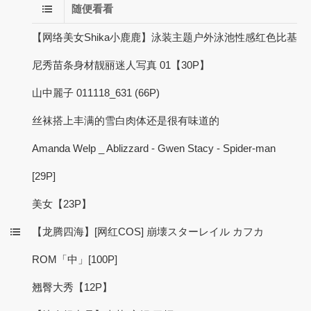
随便看看
【网络美女Shika小鹿鹿】泳装主题户外泳池性感红色比基
尼秀苗条身材靓丽迷人写真 01【30P】
山中麗子 011118_631 (66P)
丝袜搭上丰满的雪白肉体还是很有味道的
Amanda Welp _ Ablizzard - Gwen Stacy - Spider-man
[29P]
美女【23P】
【龙腾四海】[网红COS] 崩壊スターレイル カフカ
ROM「中」[100P]
翘臀大秀【12P】