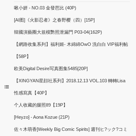
啾小妍 - NO.03 金發芭比 (40P)
[AI图]《火影忍者》之春野樱（四）[15P]
韓國演藝圈大規模艷照泄漏門 P03-04(162P)
【網路收集系列】福利姬- 木綿綿OwO 洗白白 VIP福利帖
【58P】
欧美Digital Desire写真图集5485[20P]
【XINGYAN星顔社系列】2018.12.13 VOL.103 轉轉Lisa
性感寫真【40P】
个人收藏的腿照89【19P】
[Heyzo] - Aona Kozue (21P)
佐々木萌香[Weekly Big Comic Spirits] 週刊ヒ?ック?コミ